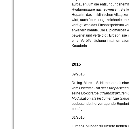
aufbauen, um die entzündungshemm
Hyaluronsäure nachzuweisen. Sie k
Heparin, das im klinischen Alltag z
wird, auch über ausgezeichnete e
verfügt, was das Einsatzspektrum vo
erweitern könnte. Die Diplomarbeit w
bewertet und verteidigt. Ergebnisse 
einer Veröffentlichung im „Internationa
Koautorin.
2015
09/2015
Dr.-Ing. Marcus S. Niepel erhielt e
vom
Obersten Rat der Europäischen 
seine Doktorarbeit "
Nanostrukturen 
Modifikation als Instrument zur Steu
bedeutende, hervorragende Ergebni
beiträgt!
01/2015
Luther-Urkunden für unsere beiden D