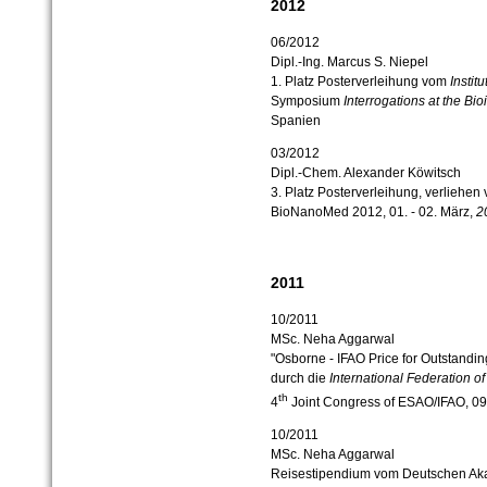
2012
06/2012
Dipl.-Ing. Marcus S. Niepel
1. Platz Posterverleihung vom
Instit
Symposium
Interrogations at the Bio
Spanien
03/2012
Dipl.-Chem. Alexander Köwitsch
3. Platz Posterverleihung, verliehen
BioNanoMed 2012, 01. - 02. März,
2
2011
10/2011
MSc. Neha Aggarwal
"Osborne - IFAO Price for Outstandin
durch die
International Federation of 
th
4
Joint Congress of ESAO/IFAO, 09.
10/2011
MSc. Neha Aggarwal
Reisestipendium vom Deutschen Ak