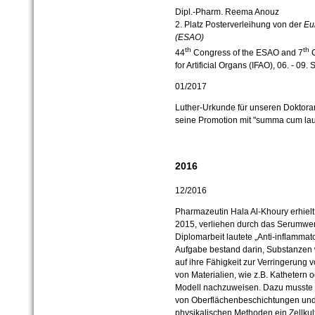
Dipl.-Pharm. Reema Anouz
2. Platz Posterverleihung von der
Eur
(ESAO)
th
th
44
Congress of the ESAO and 7
C
for Artificial Organs (IFAO), 06. - 09
01/2017
Luther-Urkunde für unseren Doktorand
seine Promotion mit "summa cum laude
2016
12/2016
Pharmazeutin Hala Al-Khoury erhielt 
2015, verliehen durch das Serumwe
Diplomarbeit lautete „Anti-inflammat
Aufgabe bestand darin, Substanzen
auf ihre Fähigkeit zur Verringerung
von Materialien, wie z.B. Kathetern o
Modell nachzuweisen. Dazu musste 
von Oberflächenbeschichtungen und 
physikalischen Methoden ein Zellk