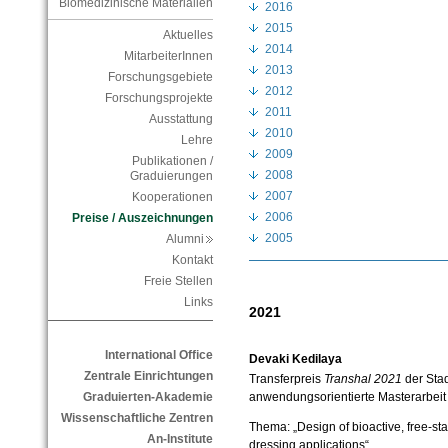
Biomedizinische Materialien
2016
2015
Aktuelles
2014
MitarbeiterInnen
2013
Forschungsgebiete
2012
Forschungsprojekte
2011
Ausstattung
2010
Lehre
2009
Publikationen /
2008
Graduierungen
2007
Kooperationen
2006
Preise / Auszeichnungen
2005
Alumni
Kontakt
Freie Stellen
Links
2021
International Office
Devaki Kedilaya
Zentrale Einrichtungen
Transferpreis
Transhal 2021
der Stad
anwendungsorientierte Masterarbeit
Graduierten-Akademie
Wissenschaftliche Zentren
Thema: „Design of bioactive, free-sta
An-Institute
dressing applications“