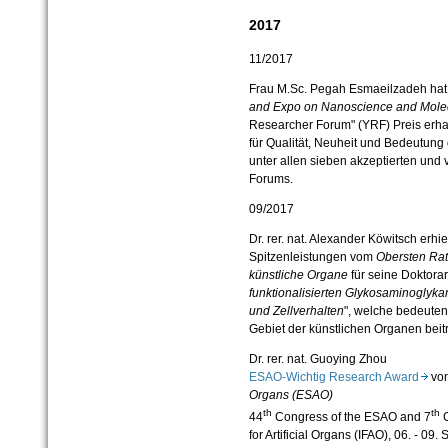
2017
11/2017
Frau M.Sc. Pegah Esmaeilzadeh hat
and Expo on
Nanoscience and Mole
Researcher Forum" (YRF) Preis erhal
für Qualität, Neuheit und Bedeutun
unter allen sieben akzeptierten und
Forums.
09/2017
Dr. rer. nat. Alexander Köwitsch erh
Spitzenleistungen vom
Obersten Rat
künstliche Organe
für seine Doktorar
funktionalisierten Glykosaminoglyka
und Zellverhalten
", welche bedeute
Gebiet der künstlichen Organen beitr
Dr. rer. nat. Guoying Zhou
ESAO-Wichtig Research Award
von
Organs
(ESAO)
th
th
44
Congress of the ESAO and 7
C
for Artificial Organs (IFAO), 06. - 09