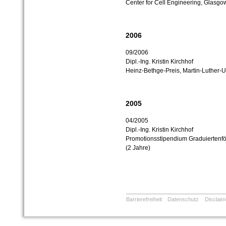
Center for Cell Engineering, Glasgo
2006
09/2006
Dipl.-Ing. Kristin Kirchhof
Heinz-Bethge-Preis
, Martin-Luther-U
2005
04/2005
Dipl.-Ing. Kristin Kirchhof
Promotionsstipendium
Graduiertenf
(2 Jahre)
Barrierefreiheit
Datenschutz
Disclaim