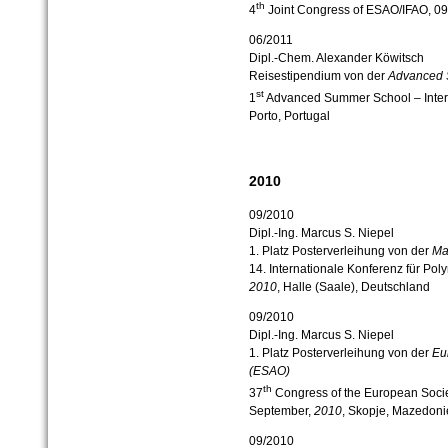
th
4
Joint Congress of ESAO/IFAO, 09.
06/2011
Dipl.-Chem. Alexander Köwitsch
Reisestipendium von der
Advanced 
st
1
Advanced Summer School – Interro
Porto, Portugal
2010
09/2010
Dipl.-Ing. Marcus S. Niepel
1. Platz Posterverleihung von der
Mar
14. Internationale Konferenz für Pol
2010
, Halle (Saale), Deutschland
09/2010
Dipl.-Ing. Marcus S. Niepel
1. Platz Posterverleihung von der
Eur
(ESAO)
th
37
Congress of the European Society 
September,
2010
, Skopje, Mazedoni
09/2010