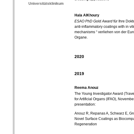
Universitätsklinikum
Hala AlKhoury
ESAO PhD Gold Award
für Ihre Dokto
anti-inflammatory coatings with in vit
mechanisms “ verliehen von der Euro
Organe.
2020
2019
Reema Anouz
The Young Investigator Award (Travel
for Artificial Organs (IFAO), Novemb
presentation:
Anouz R, Repanas A, Schwarz E, Gr
Novel Surface Coatings as Biocompa
Regeneration