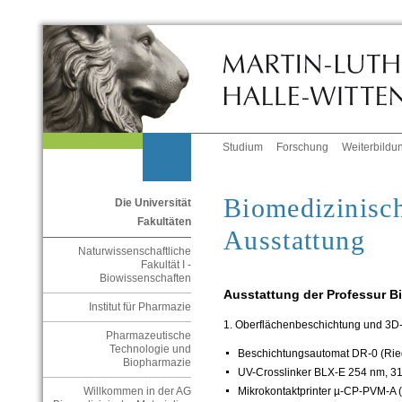
Studium
Forschung
Weiterbildu
Biomedizinisch
Die Universität
Fakultäten
Ausstattung
Naturwissenschaftliche
Fakultät I -
Biowissenschaften
Ausstattung der Professur Bi
Institut für Pharmazie
1. Oberflächenbeschichtung und 3D
Pharmazeutische
Technologie und
Beschichtungsautomat DR-0 (Riegl
Biopharmazie
UV-Crosslinker BLX-E 254 nm, 31
Mikrokontaktprinter µ-CP-PVM-A 
Willkommen in der AG