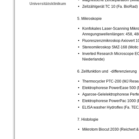
Magnetische Zellseparation (Milte
Universitätsklinikum
Zellzählgerät TC 10 (Fa. BioRad)
5. Mikroskopie
Konfokales Laser-Scanning Mikro
Anregungswellenlängen: 458, 488
Fluoreszenzmikroskop Axiovert 10
Stereomikroskop SMZ-168 (Motic
Inverted Research Microscope
EC
Niederlande)
6. Zellfunktion und -differenzierung
Thermocycler PTC-200 (MJ Rese
Elektrophorese PowerEase 500 (
Agarose-Gelelektrophorese Perfe
Elektrophorese PowerPac 1000 (Bio
ELISA washer Hydroflex (Fa. TE
7. Histologie
Mikrotom Biocut 2030 (Reichert &