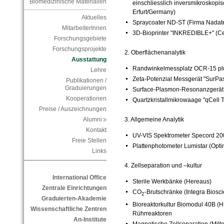
Biomedizinische Materialien
einschliesslich inversmikroskopisc
Erfurt/Germany)
Aktuelles
Spraycoater ND-ST (Firma Nadate
MitarbeiterInnen
3D-Bioprinter "
INKREDIBLE+" (
Ce
Forschungsgebiete
Forschungsprojekte
2. Oberflächenanalytik
Ausstattung
Randwinkelmessplatz OCR-15 plu
Lehre
Zeta-Potenzial Messgerät "SurPas
Publikationen /
Graduierungen
Surface-Plasmon-Resonanzgerät (
Kooperationen
Quartzkristallmikrowaage "qCell T" 
Preise / Auszeichnungen
3. Allgemeine Analytik
Alumni
Kontakt
UV-VIS Spektrometer Specord 20
Freie Stellen
Plattenphotometer Lumistar (Opt
Links
4. Zellseparation und –kultur
International Office
Sterile Werkbänke (Hereaus)
Zentrale Einrichtungen
CO
-Brutschränke (Integra Biosc
2
Graduierten-Akademie
Bioreaktorkultur Biomodul 40B (
Wissenschaftliche Zentren
Rührreaktoren
An-Institute